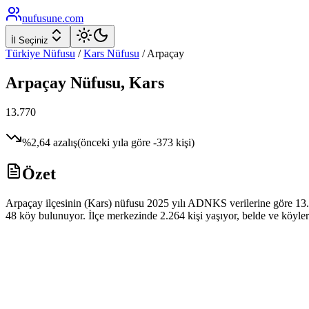
nufusune
.com
İl Seçiniz
Türkiye Nüfusu
/
Kars
Nüfusu
/
Arpaçay
Arpaçay
Nüfusu,
Kars
13.770
%
2,64
azalış
(önceki yıla göre
-373
kişi)
Özet
Arpaçay ilçesinin (Kars) nüfusu 2025 yılı ADNKS verilerine göre 13.77
48 köy bulunuyor. İlçe merkezinde 2.264 kişi yaşıyor, belde ve köylerd