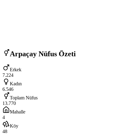
Arpaçay
Nüfus Özeti
Erkek
7.224
Kadın
6.546
Toplam Nüfus
13.770
Mahalle
4
Köy
48