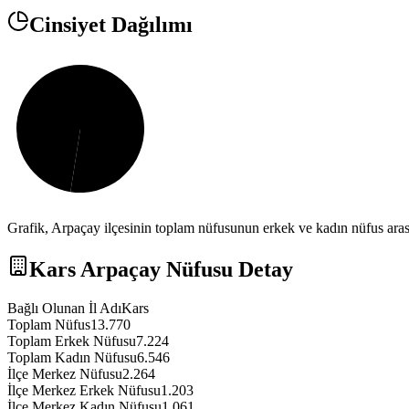
Cinsiyet Dağılımı
Grafik,
Arpaçay
ilçesinin toplam nüfusunun erkek ve kadın nüfus arası
Kars
Arpaçay
Nüfusu Detay
Bağlı Olunan İl Adı
Kars
Toplam Nüfus
13.770
Toplam Erkek Nüfusu
7.224
Toplam Kadın Nüfusu
6.546
İlçe Merkez Nüfusu
2.264
İlçe Merkez Erkek Nüfusu
1.203
İlçe Merkez Kadın Nüfusu
1.061