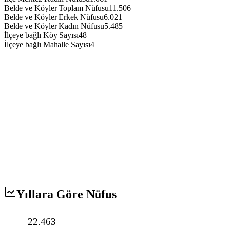
Belde ve Köyler Toplam Nüfusu
11.506
Belde ve Köyler Erkek Nüfusu
6.021
Belde ve Köyler Kadın Nüfusu
5.485
İlçeye bağlı Köy Sayısı
48
İlçeye bağlı Mahalle Sayısı
4
Yıllara Göre Nüfus
22.463