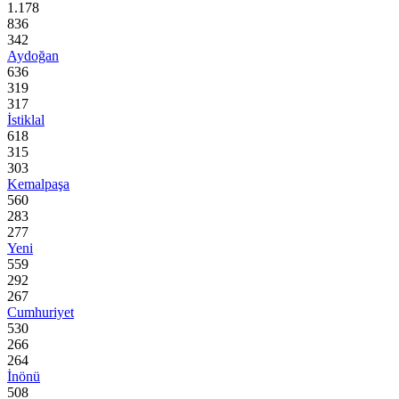
1.178
836
342
Aydoğan
636
319
317
İstiklal
618
315
303
Kemalpaşa
560
283
277
Yeni
559
292
267
Cumhuriyet
530
266
264
İnönü
508