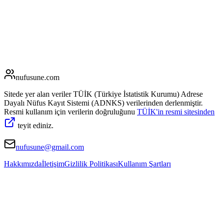
nufusune
.com
Sitede yer alan veriler TÜİK (Türkiye İstatistik Kurumu) Adrese
Dayalı Nüfus Kayıt Sistemi (ADNKS) verilerinden derlenmiştir.
Resmi kullanım için verilerin doğruluğunu
TÜİK'in resmi sitesinden
teyit ediniz.
nufusune@gmail.com
Hakkımızda
İletişim
Gizlilik Politikası
Kullanım Şartları