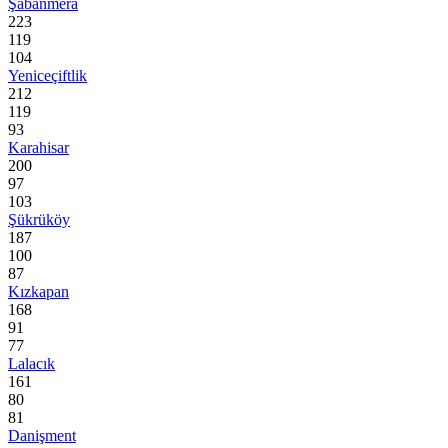
Şabanmera
223
119
104
Yeniceçiftlik
212
119
93
Karahisar
200
97
103
Şükrüköy
187
100
87
Kızkapan
168
91
77
Lalacık
161
80
81
Danişment