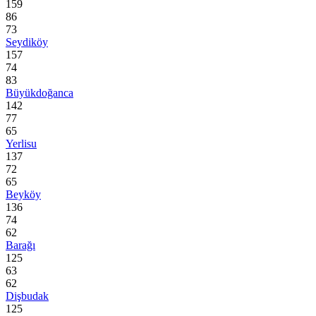
159
86
73
Seydiköy
157
74
83
Büyükdoğanca
142
77
65
Yerlisu
137
72
65
Beyköy
136
74
62
Barağı
125
63
62
Dişbudak
125