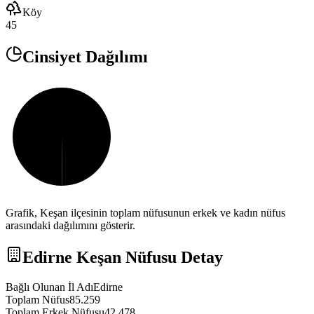
Köy
45
Cinsiyet Dağılımı
Grafik,
Keşan
ilçesinin toplam nüfusunun erkek ve kadın nüfus
arasındaki dağılımını gösterir.
Edirne
Keşan
Nüfusu Detay
Bağlı Olunan İl Adı
Edirne
Toplam Nüfus
85.259
Toplam Erkek Nüfusu
42.478