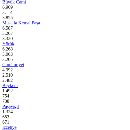
Büyük Cami
6.969
3.114
3.855
Mustafa Kemal Paşa
6.587
3.267
3.320
Yörük
6.268
3.063
3.205
Cumhuriyet
4.992
2.510
2.482
Beykent
1.492
754
738
Paşayiğit
1.324
653
671
İzzetiye