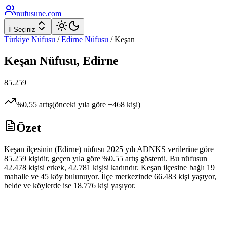
nufusune
.com
İl Seçiniz
Türkiye Nüfusu
/
Edirne
Nüfusu
/
Keşan
Keşan
Nüfusu,
Edirne
85.259
%
0,55
artış
(önceki yıla göre
+
468
kişi)
Özet
Keşan ilçesinin (Edirne) nüfusu 2025 yılı ADNKS verilerine göre
85.259 kişidir, geçen yıla göre %0.55 artış gösterdi. Bu nüfusun
42.478 kişisi erkek, 42.781 kişisi kadındır. Keşan ilçesine bağlı 19
mahalle ve 45 köy bulunuyor. İlçe merkezinde 66.483 kişi yaşıyor,
belde ve köylerde ise 18.776 kişi yaşıyor.