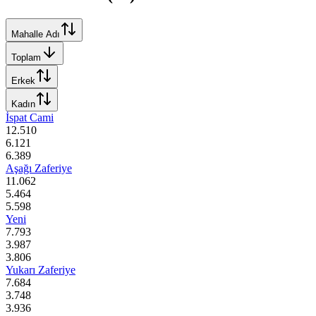
Mahalle Adı
Toplam
Erkek
Kadın
İspat Cami
12.510
6.121
6.389
Aşağı Zaferiye
11.062
5.464
5.598
Yeni
7.793
3.987
3.806
Yukarı Zaferiye
7.684
3.748
3.936