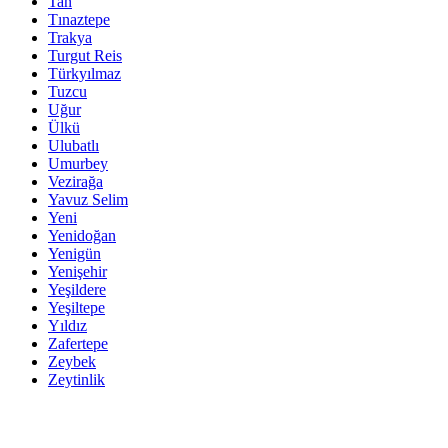
Tan
Tınaztepe
Trakya
Turgut Reis
Türkyılmaz
Tuzcu
Uğur
Ülkü
Ulubatlı
Umurbey
Vezirağa
Yavuz Selim
Yeni
Yenidoğan
Yenigün
Yenişehir
Yeşildere
Yeşiltepe
Yıldız
Zafertepe
Zeybek
Zeytinlik