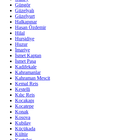
Güngör
Güzelyalı
Güzelyurt
Halkapınar
Hasan Özdemir
Hilal
Hurşidiye
Huzur
İmariye
İsmet Kaptan
İsmet Paşa
Kadifekale
Kahramanlar
Kahraman Mescit
Kemal Reis
Kestelli
Kılıç Reis
Kocakapı
Kocatepe
Konak
Kosova
Kubilay
Küçükada
Kültür
Kurtuluş