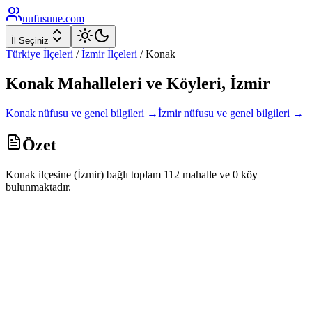
nufusune
.com
İl Seçiniz
Türkiye İlçeleri
/
İzmir
İlçeleri
/
Konak
Konak
Mahalleleri ve Köyleri,
İzmir
Konak
nüfusu ve genel bilgileri →
İzmir
nüfusu ve genel bilgileri →
Özet
Konak ilçesine (İzmir) bağlı toplam 112 mahalle ve 0 köy
bulunmaktadır.