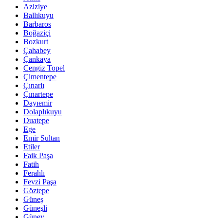
Aziziye
Ballıkuyu
Barbaros
Boğaziçi
Bozkurt
Çahabey
Çankaya
Cengiz Topel
Çimentepe
Çınarlı
Çınartepe
Dayıemir
Dolaplıkuyu
Duatepe
Ege
Emir Sultan
Etiler
Faik Paşa
Fatih
Ferahlı
Fevzi Paşa
Göztepe
Güneş
Güneşli
Güney