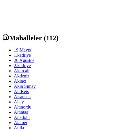
Mahalleler (
112
)
19 Mayıs
1.kadriye
26 Ağustos
2.kadriye
Akarcalı
Akdeniz
Akıncı
Akın Simav
Ali Reis
Alsancak
Altay
Altınordu
Altıntaş
Anadolu
Atamer
Atilla