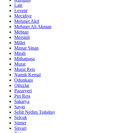
Lale
Levent
Mecidiye
Mehmet Akif
Mehmet Ali Akman
Mehtap
Mersinli
Millet
Mimar Sinan
Mirali
Mithatpaşa
Murat
Murat Reis
Namık Kemal
Odunkapı
Oğuzlar
Pazaryeri
Piri Reis
Sakarya
Saygı
Şehit Nedim Tuğaltay
Selçuk
Sümer
Süvari