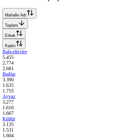
Mahalle Adı
Toplam
Erkek
Kadın
Bahçelievler
5.455
2.774
2.681
Bağlar
3.390
1.635
1.755
Ayvaz
3.277
1.610
1.667
Kültür
3.135
1.531
1.604