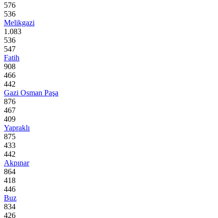
576
536
Melikgazi
1.083
536
547
Fatih
908
466
442
Gazi Osman Paşa
876
467
409
Yapraklı
875
433
442
Akpınar
864
418
446
Buz
834
426