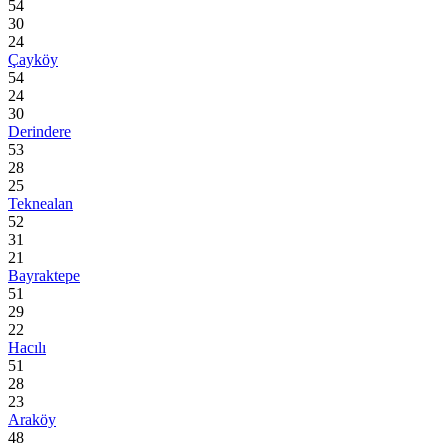
54
30
24
Çayköy
54
24
30
Derindere
53
28
25
Teknealan
52
31
21
Bayraktepe
51
29
22
Hacılı
51
28
23
Araköy
48