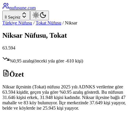
nufusune
.com
İl Seçiniz
Türkiye Nüfusu
/
Tokat
Nüfusu
/
Niksar
Niksar
Nüfusu,
Tokat
63.594
%
0,95
azalış
(önceki yıla göre
-610
kişi)
Özet
Niksar ilçesinin (Tokat) nüfusu 2025 yılı ADNKS verilerine göre
63.594 kişidir, geçen yıla göre %0.95 azalış gösterdi. Bu nüfusun
31.646 kişisi erkek, 31.948 kişisi kadındır. Niksar ilçesine bağlı 47
mahalle ve 83 köy bulunuyor. İlçe merkezinde 37.649 kişi yaşıyor,
belde ve köylerde ise 25.945 kişi yaşıyor.