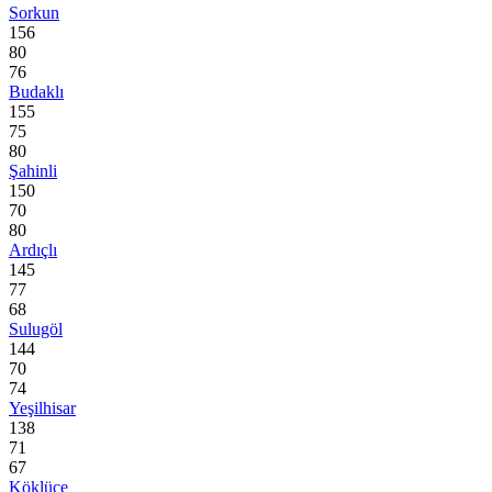
Sorkun
156
80
76
Budaklı
155
75
80
Şahinli
150
70
80
Ardıçlı
145
77
68
Sulugöl
144
70
74
Yeşilhisar
138
71
67
Köklüce