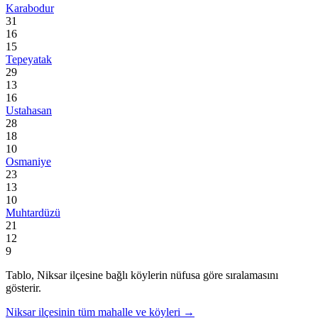
Karabodur
31
16
15
Tepeyatak
29
13
16
Ustahasan
28
18
10
Osmaniye
23
13
10
Muhtardüzü
21
12
9
Tablo,
Niksar
ilçesine bağlı köylerin nüfusa göre sıralamasını
gösterir.
Niksar
ilçesinin tüm mahalle ve köyleri →