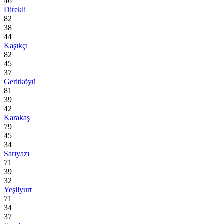
46
Direkli
82
38
44
Kaşıkçı
82
45
37
Geritköyü
81
39
42
Karakaş
79
45
34
Sarıyazı
71
39
32
Yeşilyurt
71
34
37