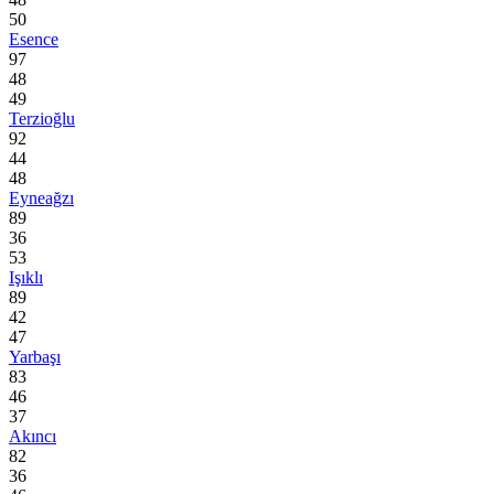
50
Esence
97
48
49
Terzioğlu
92
44
48
Eyneağzı
89
36
53
Işıklı
89
42
47
Yarbaşı
83
46
37
Akıncı
82
36