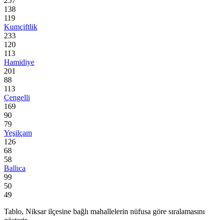
257
138
119
Kumçiftlik
233
120
113
Hamidiye
201
88
113
Çengelli
169
90
79
Yeşilçam
126
68
58
Ballıca
99
50
49
Tablo,
Niksar
ilçesine bağlı mahallelerin nüfusa göre sıralamasını