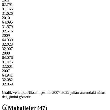
2011
62.791
31.165
31.626
2010
64.095
31.579
32.516
2009
64.930
32.023
32.907
2008
64.076
31.475
32.601
2007
64.941
32.082
32.859
Grafik ve tablo,
Niksar
ilçesinin
2007
-
2025
yılları arasındaki nüfus
değişimini gösterir.
Mahalleler (
47
)