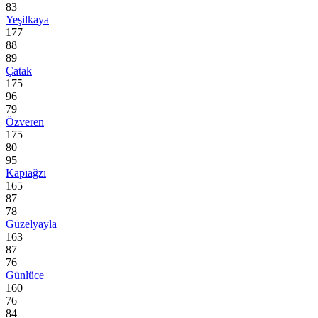
83
Yeşilkaya
177
88
89
Çatak
175
96
79
Özveren
175
80
95
Kapıağzı
165
87
78
Güzelyayla
163
87
76
Günlüce
160
76
84