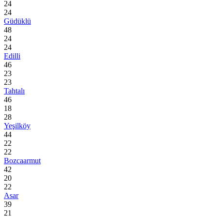
24
24
Güdüklü
48
24
24
Edilli
46
23
23
Tahtalı
46
18
28
Yeşilköy
44
22
22
Bozcaarmut
42
20
22
Asar
39
21