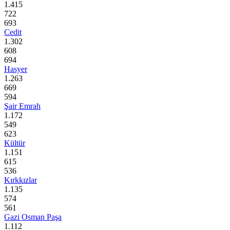
1.415
722
693
Cedit
1.302
608
694
Hasyer
1.263
669
594
Şair Emrah
1.172
549
623
Kültür
1.151
615
536
Kırkkızlar
1.135
574
561
Gazi Osman Paşa
1.112