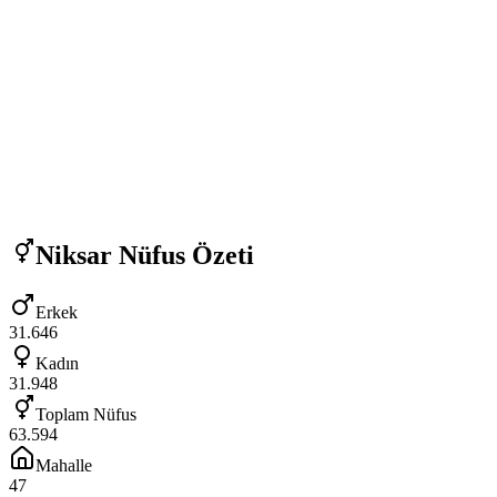
Niksar
Nüfus Özeti
Erkek
31.646
Kadın
31.948
Toplam Nüfus
63.594
Mahalle
47