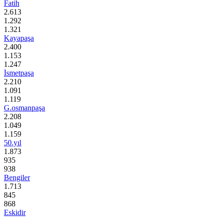
Fatih
2.613
1.292
1.321
Kayapaşa
2.400
1.153
1.247
İsmetpaşa
2.210
1.091
1.119
G.osmanpaşa
2.208
1.049
1.159
50.yıl
1.873
935
938
Bengiler
1.713
845
868
Eskidir