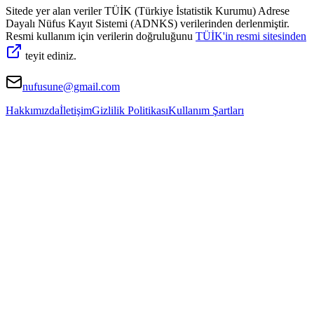
Sitede yer alan veriler TÜİK (Türkiye İstatistik Kurumu) Adrese
Dayalı Nüfus Kayıt Sistemi (ADNKS) verilerinden derlenmiştir.
Resmi kullanım için verilerin doğruluğunu
TÜİK'in resmi sitesinden
teyit ediniz.
nufusune@gmail.com
Hakkımızda
İletişim
Gizlilik Politikası
Kullanım Şartları