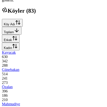
gösterir.
Köyler (
83
)
Köy Adı
Toplam
Erkek
Kadın
Kuyucak
630
342
288
Günebakan
514
241
273
Özalan
396
186
210
Mahmudiye