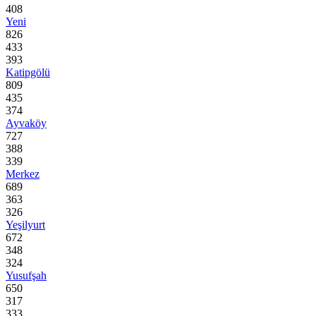
408
Yeni
826
433
393
Katipgölü
809
435
374
Ayvaköy
727
388
339
Merkez
689
363
326
Yeşilyurt
672
348
324
Yusufşah
650
317
333