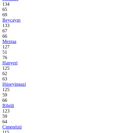
134
65
69
Beyçayırı
133
67
66
Mezraa
127
51
76
Hanyeri
125
62
63
Hüseyingazi
125
59
66
Bilgili
123
59
64
Çimenözü
115