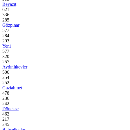
Beyazıt
621
336
285
Gözpınar
577
284
293
Yeni
577
320
257
Aydınlıkevler
506
254
252
Gaziahmet
478
236
242
Dönekse
462
217
245
Bahçelievler