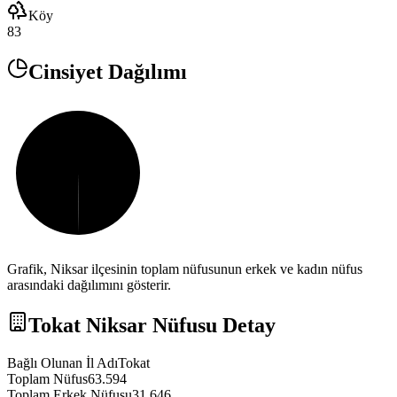
Köy
83
Cinsiyet Dağılımı
Grafik,
Niksar
ilçesinin toplam nüfusunun erkek ve kadın nüfus
arasındaki dağılımını gösterir.
Tokat
Niksar
Nüfusu Detay
Bağlı Olunan İl Adı
Tokat
Toplam Nüfus
63.594
Toplam Erkek Nüfusu
31.646