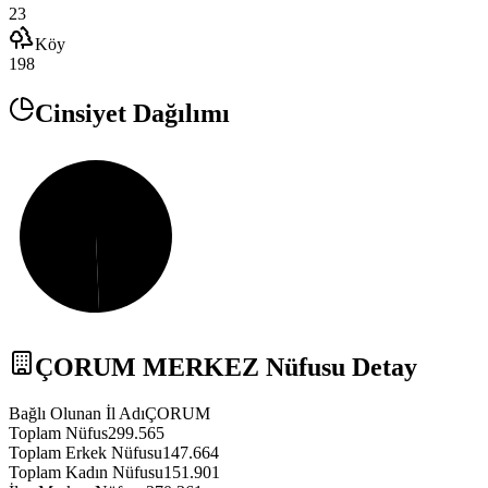
23
Köy
198
Cinsiyet Dağılımı
ÇORUM
MERKEZ
Nüfusu Detay
Bağlı Olunan İl Adı
ÇORUM
Toplam Nüfus
299.565
Toplam Erkek Nüfusu
147.664
Toplam Kadın Nüfusu
151.901