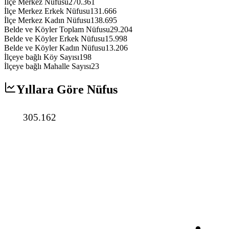
İlçe Merkez Nüfusu
270.361
İlçe Merkez Erkek Nüfusu
131.666
İlçe Merkez Kadın Nüfusu
138.695
Belde ve Köyler Toplam Nüfusu
29.204
Belde ve Köyler Erkek Nüfusu
15.998
Belde ve Köyler Kadın Nüfusu
13.206
İlçeye bağlı Köy Sayısı
198
İlçeye bağlı Mahalle Sayısı
23
Yıllara Göre Nüfus
305.162