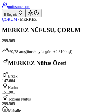
nufusune
.com
İl Seçiniz
ÇORUM
/
MERKEZ
MERKEZ
NÜFUSU,
ÇORUM
299.565
%
0,78
artış
(önceki yıla göre
+
2.310
kişi)
MERKEZ
Nüfus Özeti
Erkek
147.664
Kadın
151.901
Toplam Nüfus
299.565
Mahalle